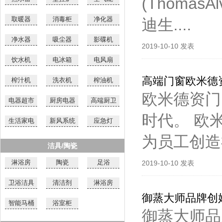
(Thoma
取暖器
消毒柜
净化器
迪生....
净水器
吸尘器
影碟机
2019-10-10 发表
饮水机
电冰箱
电风扇
高端门窗欧米德
榨汁机
洗衣机
榨油机
欧米德资门
电器超市
厨房电器
高端厨卫
时代。 欧
生活家电
新风系统
应急灯
为员工创造
洁具/陶瓷
淋浴房
陶瓷
足浴
2019-10-10 发表
卫浴洁具
清洁剂
淋浴房
御蒸大师品牌创
智能马桶
浴室柜
御蒸大师品