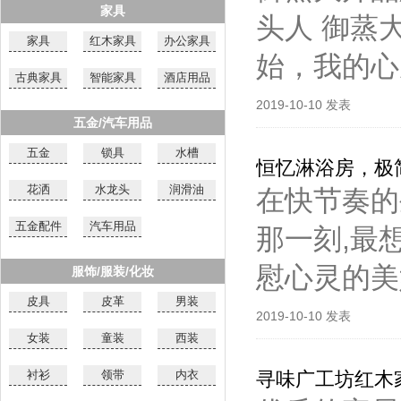
家具
头人 御蒸
家具
红木家具
办公家具
始，我的心
古典家具
智能家具
酒店用品
2019-10-10 发表
五金/汽车用品
五金
锁具
水槽
恒忆淋浴房，极
花洒
水龙头
润滑油
在快节奏的
五金配件
汽车用品
那一刻,最
慰心灵的美
服饰/服装/化妆
皮具
皮革
男装
2019-10-10 发表
女装
童装
西装
衬衫
领带
内衣
寻味广工坊红木