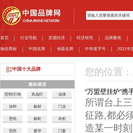
首页
行业导航
宏观经济
经济研究
品牌聚焦
驰名商标
中国名牌
省级名牌
中华老字号
2021
中国十大品牌
您的位置：
建材/家居
“万盟壁挂炉”
照明/灯饰
风扇灯
油漆
所谓台上三
涂料
板材
门业
征路,都必
壁纸
橱柜
衣柜
造某一时刻
安防
窗帘
门窗