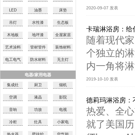
2020-09-07 发表
LED
油墨
床垫
吊灯
水性漆
生态板
卡瑞淋浴房：给
木地板
地坪漆
全屋家居
随着现代家
艺术涂料
管材管件
装饰材料
个独立的淋
电工电气
防水材料
无主灯
内一角将淋
电器/家用电器
2019-10-10 发表
集成灶
厨卫
烟机
空调
液晶
影院
德莉玛淋浴房：
热爱、全心
音响
功放
电视
就了美国历
冷柜
灶具
小家电
热水器
壁挂炉
空气能