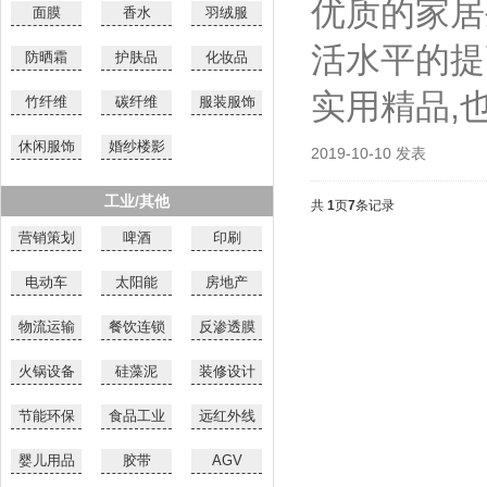
优质的家居
面膜
香水
羽绒服
活水平的提
防晒霜
护肤品
化妆品
实用精品,
竹纤维
碳纤维
服装服饰
休闲服饰
婚纱楼影
2019-10-10 发表
工业/其他
共
1
页
7
条记录
营销策划
啤酒
印刷
电动车
太阳能
房地产
物流运输
餐饮连锁
反渗透膜
火锅设备
硅藻泥
装修设计
节能环保
食品工业
远红外线
婴儿用品
胶带
AGV